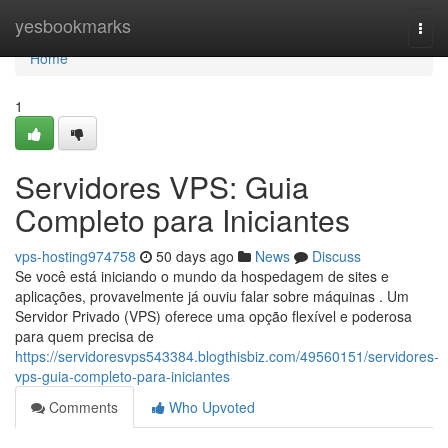
Home
yesbookmarks
Togg
navi
Home
1
Servidores VPS: Guia
Completo para Iniciantes
vps-hosting974758
50 days ago
News
Discuss
Se você está iniciando o mundo da hospedagem de sites e
aplicações, provavelmente já ouviu falar sobre máquinas . Um
Servidor Privado (VPS) oferece uma opção flexível e poderosa
para quem precisa de
https://servidoresvps543384.blogthisbiz.com/49560151/servidores-
vps-guia-completo-para-iniciantes
Comments
Who Upvoted