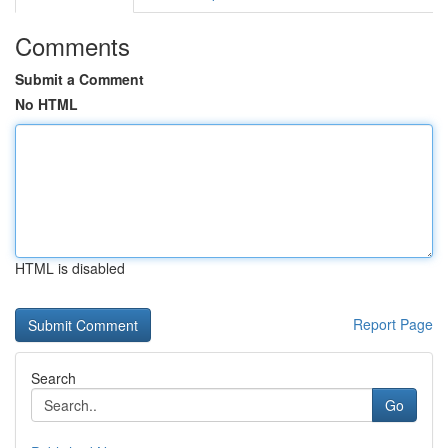
Comments
Submit a Comment
No HTML
HTML is disabled
Report Page
Search
Go