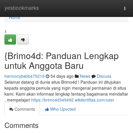
Home
yesbookmarks
Togg
navi
Home
1
{Brimo4d: Panduan Lengkap
untuk Anggota Baru
harmonybsbb475219
54 days ago
News
Discuss
Selamat datang di dunia situs Brimo4d ! Panduan ini ditujukan
kepada anggota pemula yang ingin mengenal permainan di situs
kami. Kami akan informasi lengkap tentang bagaimana mendaftar
, mempelajari
https://brimo4d349492.wikilentillas.com/user
Comments
Who Upvoted
Comments