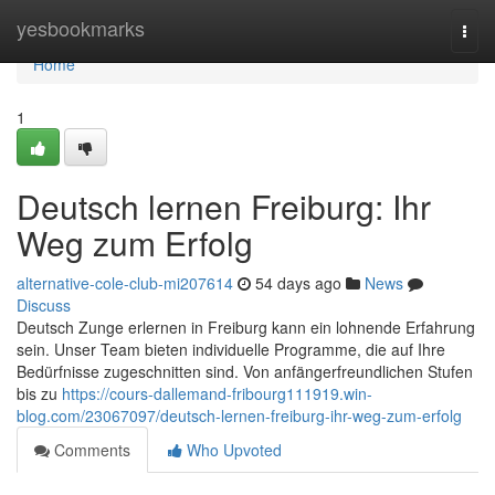
Home
yesbookmarks
Togg
navi
Home
1
Deutsch lernen Freiburg: Ihr
Weg zum Erfolg
alternative-cole-club-mi207614
54 days ago
News
Discuss
Deutsch Zunge erlernen in Freiburg kann ein lohnende Erfahrung
sein. Unser Team bieten individuelle Programme, die auf Ihre
Bedürfnisse zugeschnitten sind. Von anfängerfreundlichen Stufen
bis zu
https://cours-dallemand-fribourg111919.win-
blog.com/23067097/deutsch-lernen-freiburg-ihr-weg-zum-erfolg
Comments
Who Upvoted