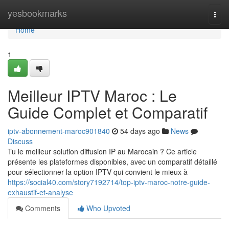
Home
yesbookmarks
Togg
navi
Home
1
Meilleur IPTV Maroc : Le
Guide Complet et Comparatif
iptv-abonnement-maroc901840
54 days ago
News
Discuss
Tu le meilleur solution diffusion IP au Marocain ? Ce article
présente les plateformes disponibles, avec un comparatif détaillé
pour sélectionner la option IPTV qui convient le mieux à
https://social40.com/story7192714/top-iptv-maroc-notre-guide-
exhaustif-et-analyse
Comments
Who Upvoted