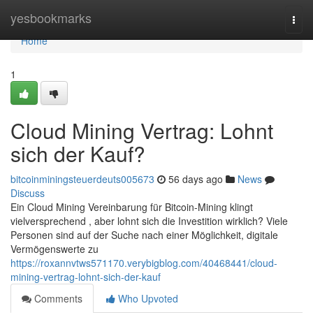
Home
yesbookmarks
Togg
navi
Home
1
Cloud Mining Vertrag: Lohnt
sich der Kauf?
bitcoinminingsteuerdeuts005673
56 days ago
News
Discuss
Ein Cloud Mining Vereinbarung für Bitcoin-Mining klingt
vielversprechend , aber lohnt sich die Investition wirklich? Viele
Personen sind auf der Suche nach einer Möglichkeit, digitale
Vermögenswerte zu
https://roxannvtws571170.verybigblog.com/40468441/cloud-
mining-vertrag-lohnt-sich-der-kauf
Comments
Who Upvoted