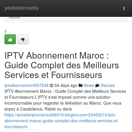
Home
yesbookmarks
Togg
navi
Home
1
IPTV Abonnement Maroc :
Guide Complet des Meilleurs
Services et Fournisseurs
iptvabonnement057538
54 days ago
News
Discuss
IPTV Abonnement Maroc : Guide Complet des Meilleurs Services
et Fournisseurs L'IPTV s'est imposé comme une solution
incontournable pour regarder la télévision au Maroc. Que vous
soyez à Casablanca, Rabat ou dans
https://acheteriptvmaroc496678.blogtov.com/22453215/iptv-
abonnement-maroc-guide-complet-des-meilleurs-services-et-
fournisseurs