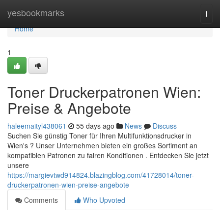
Home
yesbookmarks
Togg
navi
Home
1
Toner Druckerpatronen Wien:
Preise & Angebote
haleemaityl438061
55 days ago
News
Discuss
Suchen Sie günstig Toner für Ihren Multifunktionsdrucker in
Wien's ? Unser Unternehmen bieten ein großes Sortiment an
kompatiblen Patronen zu fairen Konditionen . Entdecken Sie jetzt
unsere
https://margievtwd914824.blazingblog.com/41728014/toner-
druckerpatronen-wien-preise-angebote
Comments
Who Upvoted