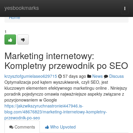
Home
yesbookmarks
Togg
navi
Home
1
Marketing internetowy:
Kompletny przewodnik po SEO
krzysztofgumielaseo629715
57 days ago
News
Discuss
Optymalizacja pod kątem wyszukiwarek, czyli SEO, jest
kluczowym elementem efektywnego marketingu online . Niniejszy
poradnik pojedynczo omawia najważniejsze aspekty związane z
pozycjonowaniem w Google
https://jakzwikszyruchnastroniei447946.is-
blog.com/48676823/marketing-internetowy-kompletny-
przewodnik-po-seo
Comments
Who Upvoted