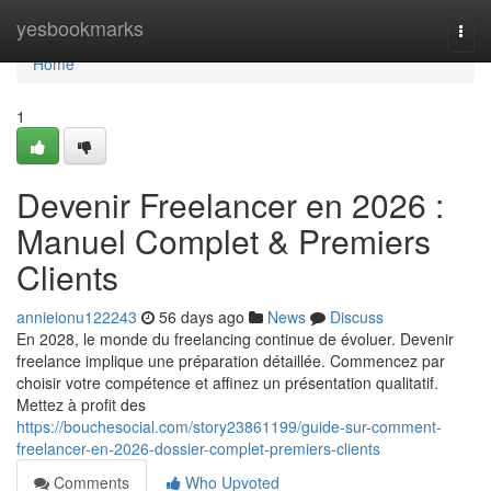
Home
yesbookmarks
Togg
navi
Home
1
Devenir Freelancer en 2026 :
Manuel Complet & Premiers
Clients
annieionu122243
56 days ago
News
Discuss
En 2028, le monde du freelancing continue de évoluer. Devenir
freelance implique une préparation détaillée. Commencez par
choisir votre compétence et affinez un présentation qualitatif.
Mettez à profit des
https://bouchesocial.com/story23861199/guide-sur-comment-
freelancer-en-2026-dossier-complet-premiers-clients
Comments
Who Upvoted