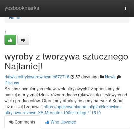
Home
yesbookmarks
Togg
navi
Home
1
wyroby z tworzywa sztucznego
Najtaniej!
rkawicenitrylowerowexsme872718
57 days ago
News
Discuss
Szukasz ocenionych rękawiczek nitrylowych? Zapraszamy do
naszej oferty znajdziesz różnorodność rękawiczek nitrylowych od
wielu producentów. Oferujemy atrakcyjne ceny na rynku! Kupuj
już dzisiaj i zapewnij
https://opakowaniadeal.pl/pl/p/Rekawice-
nitrylowe-rozowe-XS-Mercator-100szt-diagn/11519
Comments
Who Upvoted