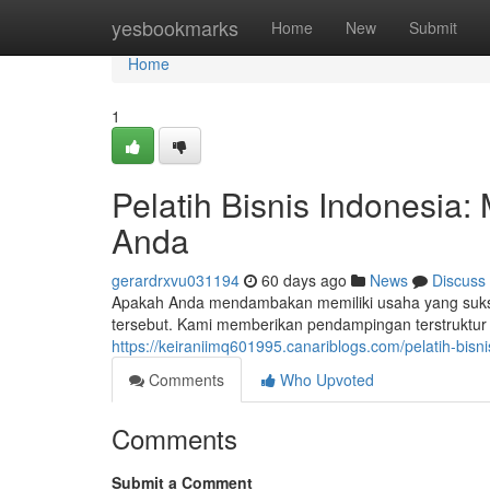
Home
yesbookmarks
Home
New
Submit
Home
1
Pelatih Bisnis Indonesi
Anda
gerardrxvu031194
60 days ago
News
Discuss
Apakah Anda mendambakan memiliki usaha yang sukse
tersebut. Kami memberikan pendampingan terstruktur
https://keiraniimq601995.canariblogs.com/pelatih-bi
Comments
Who Upvoted
Comments
Submit a Comment