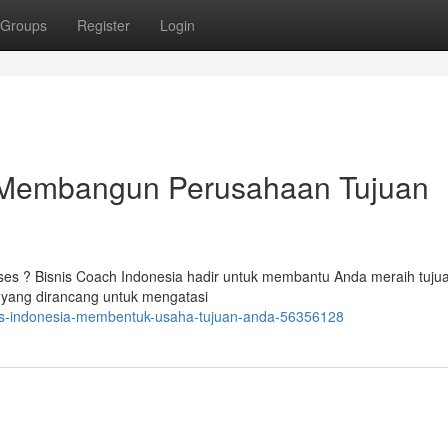
Groups
Register
Login
a: Membangun Perusahaan Tujuan
s ? Bisnis Coach Indonesia hadir untuk membantu Anda meraih tuju
 yang dirancang untuk mengatasi
snis-indonesia-membentuk-usaha-tujuan-anda-56356128