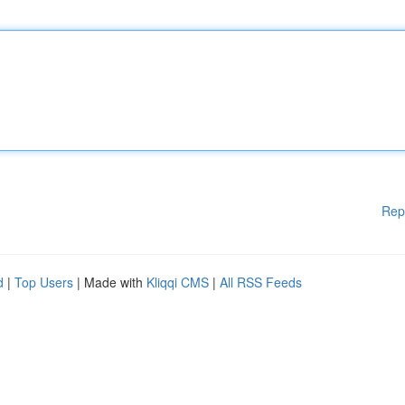
Rep
d
|
Top Users
| Made with
Kliqqi CMS
|
All RSS Feeds