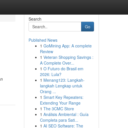
Search
Go
Published News
1
GoMining App: A complete
Review
1
Veteran Shopping Savings :
A Complete Over...
1
O Futuro do Brasil em
2026: Lula?
an
1
Menang123: Langkah-
langkah Lengkap untuk
Orang ...
1
Smart Key Repeaters:
Extending Your Range
1
The 3CMC Store
1
Análisis Ambiental : Guía
Completa para Sati...
1
AI SEO Software: The