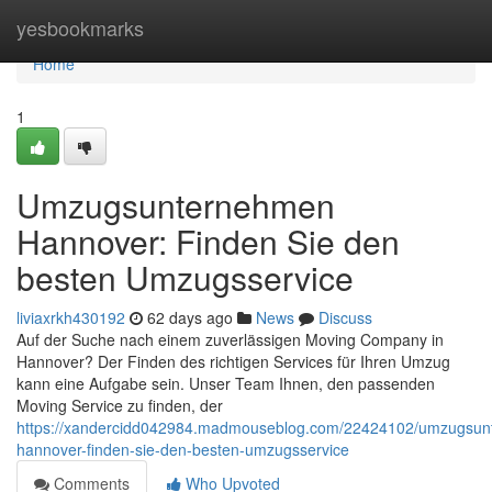
Home
yesbookmarks
Home
1
Umzugsunternehmen
Hannover: Finden Sie den
besten Umzugsservice
liviaxrkh430192
62 days ago
News
Discuss
Auf der Suche nach einem zuverlässigen Moving Company in
Hannover? Der Finden des richtigen Services für Ihren Umzug
kann eine Aufgabe sein. Unser Team Ihnen, den passenden
Moving Service zu finden, der
https://xandercidd042984.madmouseblog.com/22424102/umzugsun
hannover-finden-sie-den-besten-umzugsservice
Comments
Who Upvoted