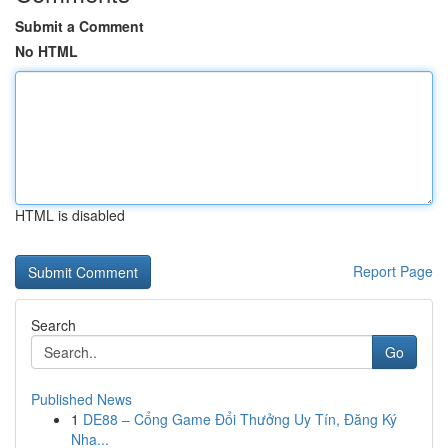
Submit a Comment
No HTML
HTML is disabled
Report Page
Search
Go
Published News
1
DE88 – Cổng Game Đổi Thưởng Uy Tín, Đăng Ký
Nha...