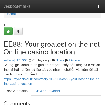
Home
yesbookmarks
Togg
navi
Home
1
EE88: Your greatest on the net
On line casino location
sairajwje171800
61 days ago
News
Discuss
Có một giai đoạn mình gần như “ngán” mấy nền tảng cá cược on
line, vì trải nghiệm cứ lặp lại: vào nhanh, chơi ổn vài hôm rồi bắt
đầu lag, hoặc rút tiền thì bị
https://mysocialquiz.com/story7062203/ee88-your-best-online-on-
line-casino-location
Comments
Who Upvoted
Comments