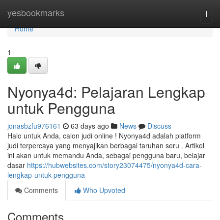
Home
yesbookmarks
Togg
navi
Home
1
Nyonya4d: Pelajaran Lengkap
untuk Pengguna
jonasbzfu976161
63 days ago
News
Discuss
Halo untuk Anda, calon judi online ! Nyonya4d adalah platform
judi terpercaya yang menyajikan berbagai taruhan seru . Artikel
ini akan untuk memandu Anda, sebagai pengguna baru, belajar
dasar
https://hubwebsites.com/story23074475/nyonya4d-cara-
lengkap-untuk-pengguna
Comments
Who Upvoted
Comments