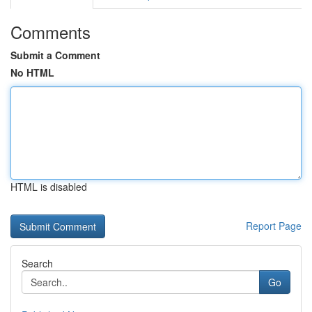
Comments
Submit a Comment
No HTML
HTML is disabled
Report Page
Search
Go