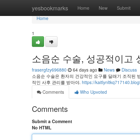
Home
yesbookmarks
Home
New
Submit
Home
1
소음순 수술, 성공적이고 
frasergfzy696880
64 days ago
News
Discuss
소음순 수술은 환자의 건강적인 요구를 달래기 조직된 
적인 사후 관리를 받아야.
https://kaitlynltkq717140.blog
Comments
Who Upvoted
Comments
Submit a Comment
No HTML