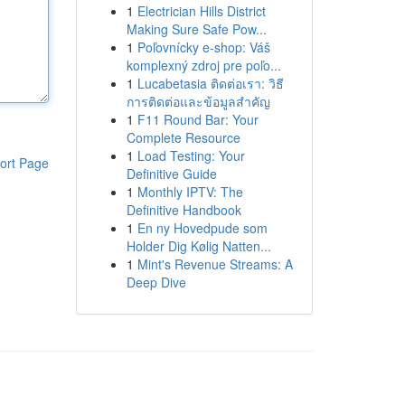
1
Electrician Hills District
Making Sure Safe Pow...
1
Poľovnícky e-shop: Váš
komplexný zdroj pre poľo...
1
Lucabetasia ติดต่อเรา: วิธี
การติดต่อและข้อมูลสำคัญ
1
F11 Round Bar: Your
Complete Resource
1
Load Testing: Your
ort Page
Definitive Guide
1
Monthly IPTV: The
Definitive Handbook
1
En ny Hovedpude som
Holder Dig Kølig Natten...
1
Mint's Revenue Streams: A
Deep Dive