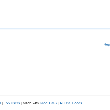
Rep
d
|
Top Users
| Made with
Kliqqi CMS
|
All RSS Feeds