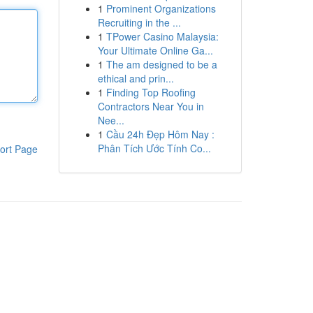
1
Prominent Organizations
Recruiting in the ...
1
TPower Casino Malaysia:
Your Ultimate Online Ga...
1
The am designed to be a
ethical and prin...
1
Finding Top Roofing
Contractors Near You in
Nee...
1
Cầu 24h Đẹp Hôm Nay :
Phân Tích Ước Tính Co...
ort Page