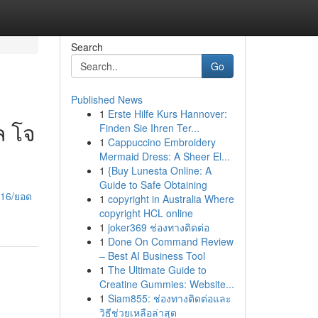
Search
Go
Published News
1
Erste Hilfe Kurs Hannover:
ล โจ
Finden Sie Ihren Ter...
1
Cappuccino Embroidery
Mermaid Dress: A Sheer El...
1
{Buy Lunesta Online: A
Guide to Safe Obtaining
716/ยอด
1
copyright in Australia Where
copyright HCL online
1
joker369 ช่องทางติดต่อ
1
Done On Command Review
– Best AI Business Tool
1
The Ultimate Guide to
Creatine Gummies: Website...
1
Siam855: ช่องทางติดต่อและ
วิธีช่วยเหลือล่าสุด