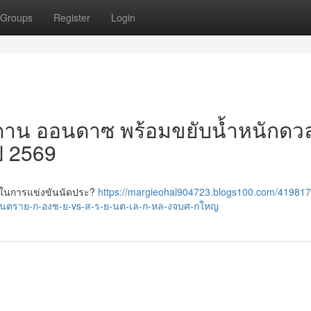
Groups
Register
Login
มาดาน ออนดาซ พร้อมขยับน้ำหนักดว
ี 2569
กันในการแข่งขันนัดประ?
https://margieohal904723.blogs100.com/41981
ตราย-ก-องช-ย-vs-ส-ร-ย-นต-เล-ก-หล-งจบศ-กใหญ