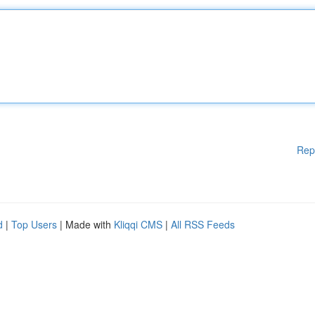
Rep
d
|
Top Users
| Made with
Kliqqi CMS
|
All RSS Feeds