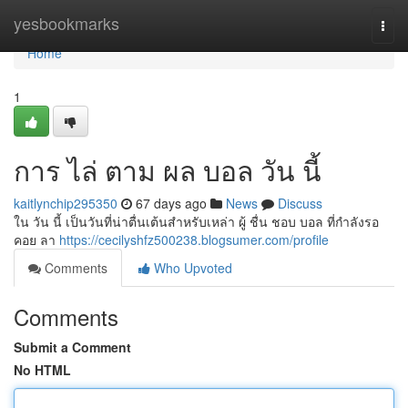
Home
yesbookmarks
Togg
navi
Home
1
การ ไล่ ตาม ผล บอล วัน นี้
kaitlynchip295350
67 days ago
News
Discuss
ใน วัน นี้ เป็นวันที่น่าตื่นเต้นสำหรับเหล่า ผู้ ชื่น ชอบ บอล ที่กำลังรอ
คอย ลา
https://cecilyshfz500238.blogsumer.com/profile
Comments
Who Upvoted
Comments
Submit a Comment
No HTML