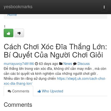
Home
yesbookmarks
Togg
navi
Home
1
Cách Chơi Xóc Đĩa Thắng Lớn:
Bí Quyết Của Người Chơi Giỏi
murrayuvcy748186
63 days ago
News
Discuss
Để thắng lớn trong ván xóc đĩa, không chỉ cần may mắn , mà còn
cần các bí quyết và kinh nghiệm của những người chơi giỏi .
Nhiều dân tin rằng sử dụng chiến
https://xtwplj.uk.com/cach-choi-
xoc-dia-thang-lon/
Comments
Who Upvoted
Comments