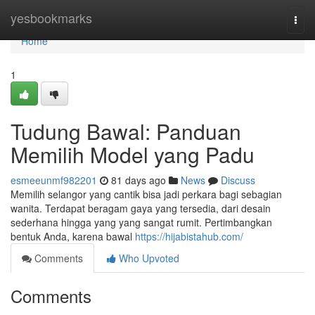
Home
yesbookmarks
Togg
navi
Home
1
Tudung Bawal: Panduan
Memilih Model yang Padu
esmeeunmf982201
81 days ago
News
Discuss
Memilih selangor yang cantik bisa jadi perkara bagi sebagian
wanita. Terdapat beragam gaya yang tersedia, dari desain
sederhana hingga yang yang sangat rumit. Pertimbangkan
bentuk Anda, karena bawal
https://hijabistahub.com/
Comments
Who Upvoted
Comments