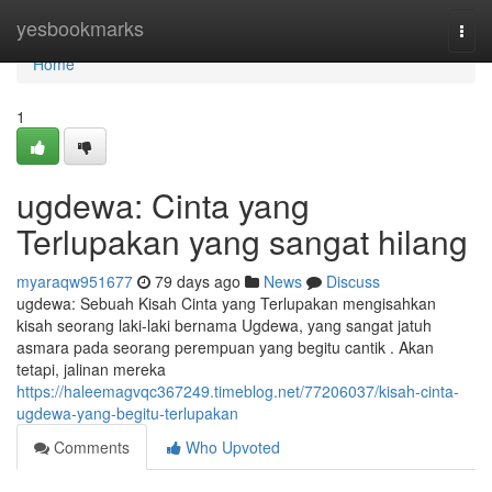
Home
yesbookmarks
Togg
navi
Home
1
ugdewa: Cinta yang
Terlupakan yang sangat hilang
myaraqw951677
79 days ago
News
Discuss
ugdewa: Sebuah Kisah Cinta yang Terlupakan mengisahkan
kisah seorang laki-laki bernama Ugdewa, yang sangat jatuh
asmara pada seorang perempuan yang begitu cantik . Akan
tetapi, jalinan mereka
https://haleemagvqc367249.timeblog.net/77206037/kisah-cinta-
ugdewa-yang-begitu-terlupakan
Comments
Who Upvoted