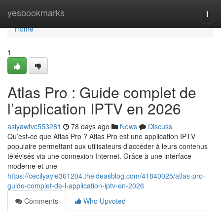
Home
yesbookmarks
Togg
navi
Home
1
Atlas Pro : Guide complet de
l’application IPTV en 2026
asiyawtvc553281
78 days ago
News
Discuss
Qu’est-ce que Atlas Pro ? Atlas Pro est une application IPTV
populaire permettant aux utilisateurs d’accéder à leurs contenus
télévisés via une connexion Internet. Grâce à une interface
moderne et une
https://cecilyayle361204.theideasblog.com/41840025/atlas-pro-
guide-complet-de-l-application-iptv-en-2026
Comments
Who Upvoted