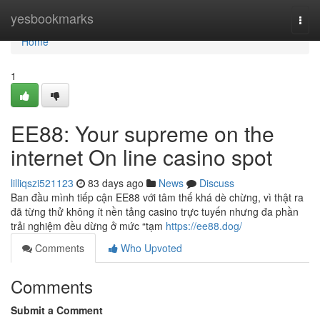
Home
yesbookmarks
Togg
navi
Home
1
EE88: Your supreme on the
internet On line casino spot
lilliqszi521123
83 days ago
News
Discuss
Ban đầu mình tiếp cận EE88 với tâm thế khá dè chừng, vì thật ra
đã từng thử không ít nền tảng casino trực tuyến nhưng đa phần
trải nghiệm đều dừng ở mức “tạm
https://ee88.dog/
Comments
Who Upvoted
Comments
Submit a Comment