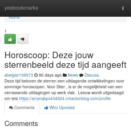
Home
yesbookmarks
Togg
navi
Home
1
Horoscoop: Deze jouw
sterrenbeeld deze tijd aangeeft
abelgisr108973
80 days ago
News
Discuss
Deze tijd beloven de sterren een uitdagende ontwikkelingen voor
sommige horoscopen. Voor Stier , is er de mogelijkheid van een
verrassende uitdagingen op werk vlak . Leeuw wordt uitgedaagd
om iets
https://arranqkpx434924.creacionblog.com/profile
Comments
Who Upvoted
Comments