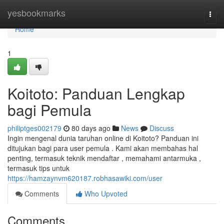
Home
yesbookmarks
Togg
navi
Home
1
Koitoto: Panduan Lengkap
bagi Pemula
philiptges002179
80 days ago
News
Discuss
Ingin mengenal dunia taruhan online di Koitoto? Panduan ini
ditujukan bagi para user pemula . Kami akan membahas hal
penting, termasuk teknik mendaftar , memahami antarmuka ,
termasuk tips untuk
https://hamzaynvm620187.robhasawiki.com/user
Comments
Who Upvoted
Comments