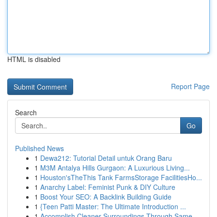
HTML is disabled
Report Page
Search
Go
Published News
1
Dewa212: Tutorial Detail untuk Orang Baru
1
M3M Antalya Hills Gurgaon: A Luxurious Living...
1
Houston'sTheThis Tank FarmsStorage FacilitiesHo...
1
Anarchy Label: Feminist Punk & DIY Culture
1
Boost Your SEO: A Backlink Building Guide
1
{Teen Patti Master: The Ultimate Introduction ...
1
Accomplish Cleaner Surroundings Through Same-