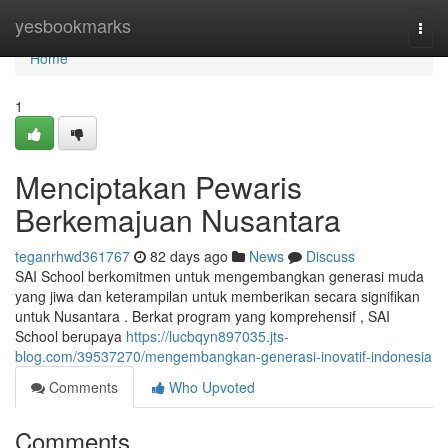
Home
yesbookmarks
Togg
navi
Home
1
Menciptakan Pewaris
Berkemajuan Nusantara
teganrhwd361767
82 days ago
News
Discuss
SAI School berkomitmen untuk mengembangkan generasi muda
yang jiwa dan keterampilan untuk memberikan secara signifikan
untuk Nusantara . Berkat program yang komprehensif , SAI
School berupaya
https://lucbqyn897035.jts-
blog.com/39537270/mengembangkan-generasi-inovatif-indonesia
Comments
Who Upvoted
Comments