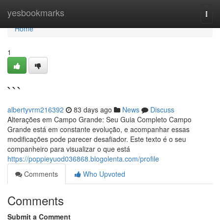
Home
yesbookmarks
Togg
navi
Home
1
```
albertyvrm216392
83 days ago
News
Discuss
Alterações em Campo Grande: Seu Guia Completo Campo
Grande está em constante evolução, e acompanhar essas
modificações pode parecer desafiador. Este texto é o seu
companheiro para visualizar o que está
https://poppieyuod036868.blogolenta.com/profile
Comments
Who Upvoted
Comments
Submit a Comment