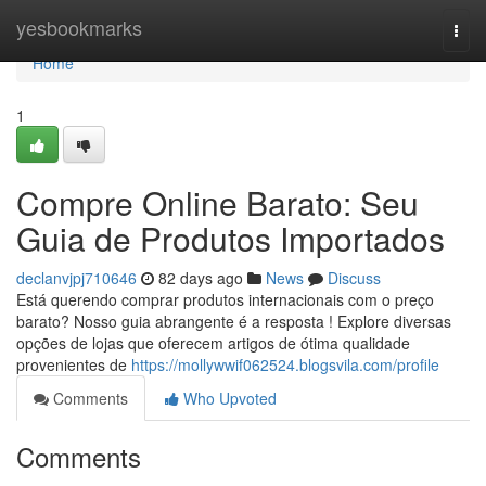
Home
yesbookmarks
Togg
navi
Home
1
Compre Online Barato: Seu
Guia de Produtos Importados
declanvjpj710646
82 days ago
News
Discuss
Está querendo comprar produtos internacionais com o preço
barato? Nosso guia abrangente é a resposta ! Explore diversas
opções de lojas que oferecem artigos de ótima qualidade
provenientes de
https://mollywwif062524.blogsvila.com/profile
Comments
Who Upvoted
Comments