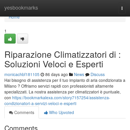
Home
yesbookmarks
Togg
navi
Home
1
Riparazione Climatizzatori di :
Soluzioni Veloci e Esperti
monicachbf181105
86 days ago
News
Discuss
Hai bisogno di assistenza per il tuo impianto di aria condizionata a
Milano ? Offriamo servizi rapidi con professionisti altamente
specializzati. La nostra assistenza per climatizzatori è puntuale,
con
https://bookmarkalexa.com/story7157254/assistenza-
condizionatori-a-servizi-veloci-e-esperti
Comments
Who Upvoted
Comments