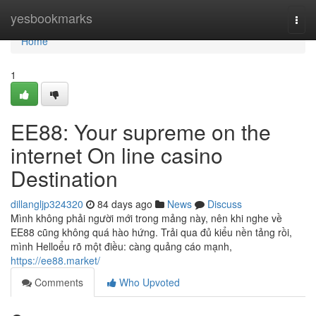
Home
yesbookmarks
Togg
navi
Home
1
EE88: Your supreme on the
internet On line casino
Destination
dillangljp324320
84 days ago
News
Discuss
Mình không phải người mới trong mảng này, nên khi nghe về
EE88 cũng không quá hào hứng. Trải qua đủ kiểu nền tảng rồi,
mình Helloểu rõ một điều: càng quảng cáo mạnh,
https://ee88.market/
Comments
Who Upvoted