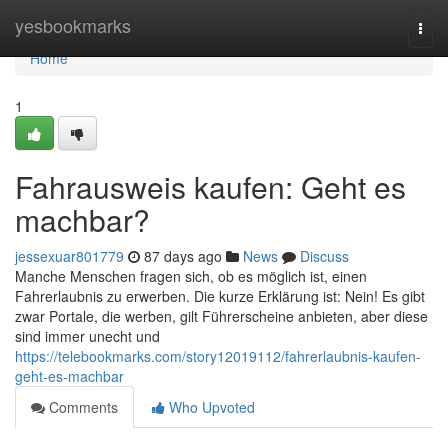
Home
yesbookmarks
Togg
navi
Home
1
Fahrausweis kaufen: Geht es
machbar?
jessexuar801779
87 days ago
News
Discuss
Manche Menschen fragen sich, ob es möglich ist, einen
Fahrerlaubnis zu erwerben. Die kurze Erklärung ist: Nein! Es gibt
zwar Portale, die werben, gilt Führerscheine anbieten, aber diese
sind immer unecht und
https://telebookmarks.com/story12019112/fahrerlaubnis-kaufen-
geht-es-machbar
Comments
Who Upvoted