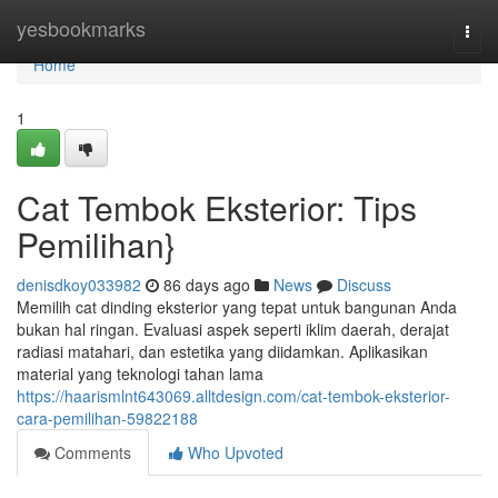
Home
yesbookmarks
Togg
navi
Home
1
Cat Tembok Eksterior: Tips
Pemilihan}
denisdkoy033982
86 days ago
News
Discuss
Memilih cat dinding eksterior yang tepat untuk bangunan Anda
bukan hal ringan. Evaluasi aspek seperti iklim daerah, derajat
radiasi matahari, dan estetika yang diidamkan. Aplikasikan
material yang teknologi tahan lama
https://haarismlnt643069.alltdesign.com/cat-tembok-eksterior-
cara-pemilihan-59822188
Comments
Who Upvoted