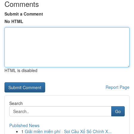
Comments
Submit a Comment
No HTML
HTML is disabled
Report Page
Search
Go
Published News
1
Giải miền miễn phí · Soi Cầu Xổ Số Chính X...