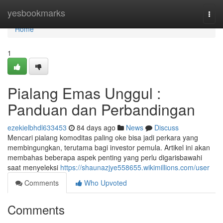
Home
yesbookmarks
Togg
navi
Home
1
Pialang Emas Unggul :
Panduan dan Perbandingan
ezekielbhdl633453
84 days ago
News
Discuss
Mencari pialang komoditas paling oke bisa jadi perkara yang
membingungkan, terutama bagi investor pemula. Artikel ini akan
membahas beberapa aspek penting yang perlu digarisbawahi
saat menyeleksi
https://shaunazjye558655.wikimillions.com/user
Comments
Who Upvoted
Comments