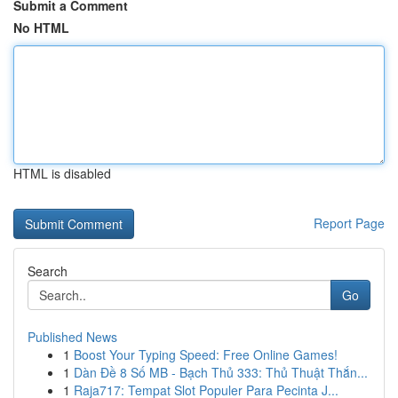
Submit a Comment
No HTML
HTML is disabled
Report Page
Search
Go
Published News
1
Boost Your Typing Speed: Free Online Games!
1
Dàn Đề 8 Số MB - Bạch Thủ 333: Thủ Thuật Thắn...
1
Raja717: Tempat Slot Populer Para Pecinta J...