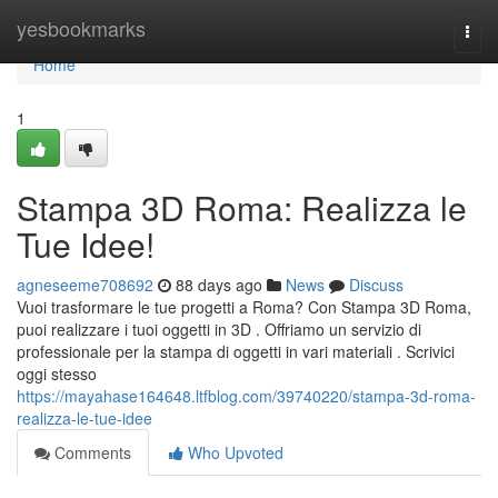
Home
yesbookmarks
Togg
navi
Home
1
Stampa 3D Roma: Realizza le
Tue Idee!
agneseeme708692
88 days ago
News
Discuss
Vuoi trasformare le tue progetti a Roma? Con Stampa 3D Roma,
puoi realizzare i tuoi oggetti in 3D . Offriamo un servizio di
professionale per la stampa di oggetti in vari materiali . Scrivici
oggi stesso
https://mayahase164648.ltfblog.com/39740220/stampa-3d-roma-
realizza-le-tue-idee
Comments
Who Upvoted