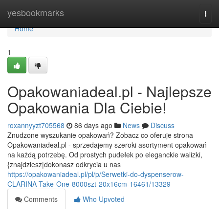
Home
yesbookmarks
Togg
navi
Home
1
Opakowaniadeal.pl - Najlepsze
Opakowania Dla Ciebie!
roxannyyzt705568
86 days ago
News
Discuss
Znudzone wyszukanie opakowań? Zobacz co oferuje strona
Opakowaniadeal.pl - sprzedajemy szeroki asortyment opakowań
na każdą potrzebę. Od prostych pudełek po eleganckie walizki,
{znajdziesz|dokonasz odkrycia u nas
https://opakowaniadeal.pl/pl/p/Serwetki-do-dyspenserow-
CLARINA-Take-One-8000szt-20x16cm-16461/13329
Comments
Who Upvoted