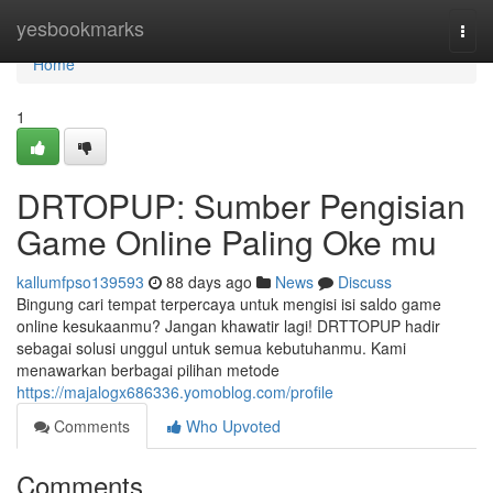
Home
yesbookmarks
Togg
navi
Home
1
DRTOPUP: Sumber Pengisian
Game Online Paling Oke mu
kallumfpso139593
88 days ago
News
Discuss
Bingung cari tempat terpercaya untuk mengisi isi saldo game
online kesukaanmu? Jangan khawatir lagi! DRTTOPUP hadir
sebagai solusi unggul untuk semua kebutuhanmu. Kami
menawarkan berbagai pilihan metode
https://majalogx686336.yomoblog.com/profile
Comments
Who Upvoted
Comments