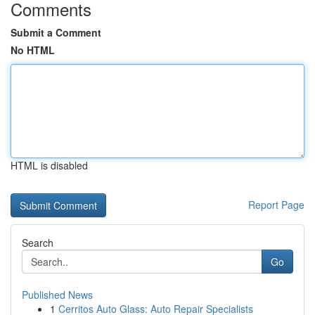
Comments
Submit a Comment
No HTML
HTML is disabled
Report Page
Search
Go
Published News
1
Cerritos Auto Glass: Auto Repair Specialists