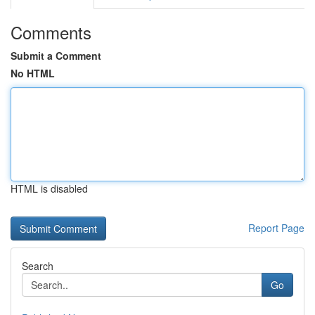
Comments
Submit a Comment
No HTML
HTML is disabled
Report Page
Search
Go