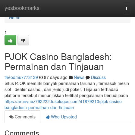
Home
yesbookmarks
Togg
navi
Home
1
PJOK Casino Bangladesh:
Permainan dan Tinjauan
theodmux773139
87 days ago
News
Discuss
Situs PJOK memiliki banyak permainan taruhan , termasuk mesin
slot , dealer casino , dan jenis judi poker. Tinjauan terhadap
platform tersebut menunjukkan terlihat pengalaman berjudi pada
https://arunvnez792222.tusblogos.com/41879210/pjok-casino-
bangladesh-permainan-dan-tinjauan
Comments
Who Upvoted
Comments