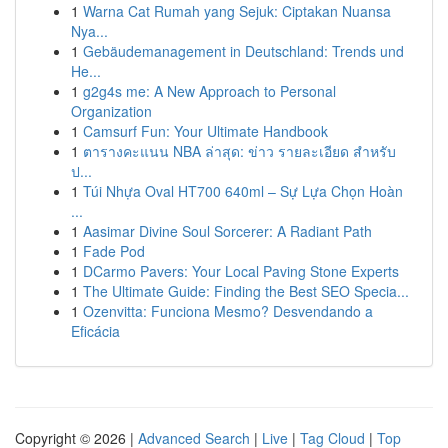
1
Warna Cat Rumah yang Sejuk: Ciptakan Nuansa
Nya...
1
Gebäudemanagement in Deutschland: Trends und
He...
1
g2g4s me: A New Approach to Personal
Organization
1
Camsurf Fun: Your Ultimate Handbook
1
ตารางคะแนน NBA ล่าสุด: ข่าว รายละเอียด สำหรับ
ป...
1
Túi Nhựa Oval HT700 640ml – Sự Lựa Chọn Hoàn
...
1
Aasimar Divine Soul Sorcerer: A Radiant Path
1
Fade Pod
1
DCarmo Pavers: Your Local Paving Stone Experts
1
The Ultimate Guide: Finding the Best SEO Specia...
1
Ozenvitta: Funciona Mesmo? Desvendando a
Eficácia
Copyright © 2026 |
Advanced Search
|
Live
|
Tag Cloud
|
Top