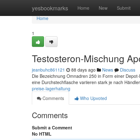
Home
yesbookmarks
Home
New
Submit
Home
1
Testosteron-Mischung Apo
jeanbuhc861121
88 days ago
News
Discuss
Die Bezeichnung Omnadren 250 in Form einer Depot-Inje
eine Durchstechflasche variieren stark je nach Händle
preise-lagerhaltung
Comments
Who Upvoted
Comments
Submit a Comment
No HTML