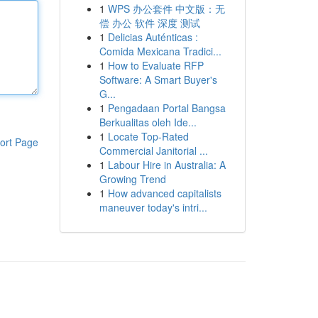
1
WPS 办公套件 中文版：无
偿 办公 软件 深度 测试
1
Delicias Auténticas :
Comida Mexicana Tradici...
1
How to Evaluate RFP
Software: A Smart Buyer's
G...
1
Pengadaan Portal Bangsa
Berkualitas oleh Ide...
1
Locate Top-Rated
ort Page
Commercial Janitorial ...
1
Labour Hire in Australia: A
Growing Trend
1
How advanced capitalists
maneuver today's intri...