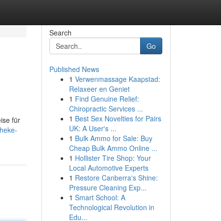
Search
Go
Published News
1
Verwenmassage Kaapstad:
Relaxeer en Geniet
1
Find Genuine Relief:
Chiropractic Services ...
1
Best Sex Novelties for Pairs
ise für
UK: A User's ...
theke-
1
Bulk Ammo for Sale: Buy
Cheap Bulk Ammo Online ...
1
Hollister Tire Shop: Your
Local Automotive Experts
1
Restore Canberra's Shine:
Pressure Cleaning Exp...
1
Smart School: A
Technological Revolution in
Edu...