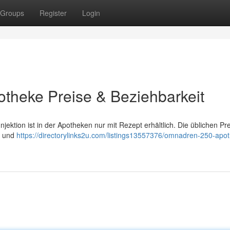
Groups
Register
Login
theke Preise & Beziehbarkeit
ktion ist in der Apotheken nur mit Rezept erhältlich. Die üblichen Pre
r und
https://directorylinks2u.com/listings13557376/omnadren-250-apo