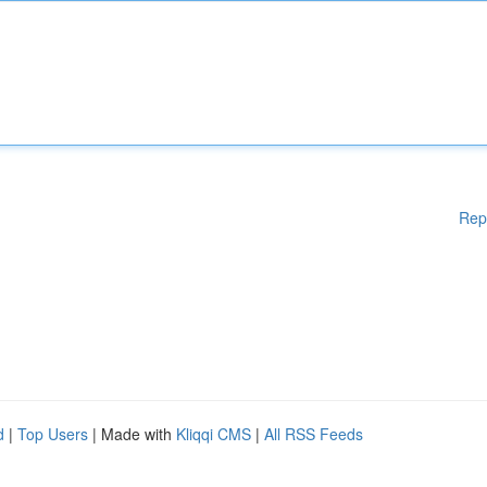
Rep
d
|
Top Users
| Made with
Kliqqi CMS
|
All RSS Feeds