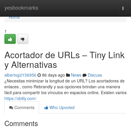
Home
yesbookmarks
Togg
navi
Home
1
Acortador de URLs – Tiny Link
y Alternativas
albertxgzl156956
86 days ago
News
Discuss
¿Necesitas minimizar la longitud de un URL? Los acortadores de
enlaces , como Rebrandly y sus opciones brindan una manera
fácil para compartir los vínculos en espacios online. Existen varios
https://xbitly.com/
Comments
Who Upvoted
Comments