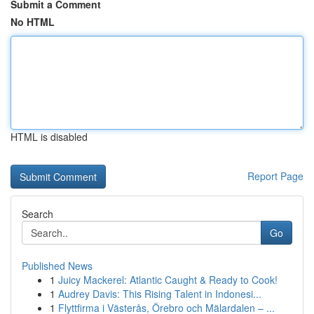
Submit a Comment
No HTML
HTML is disabled
Report Page
Search
Go
Published News
1
Juicy Mackerel: Atlantic Caught & Ready to Cook!
1
Audrey Davis: This Rising Talent in Indonesi...
1
Flyttfirma i Västerås, Örebro och Mälardalen – ...