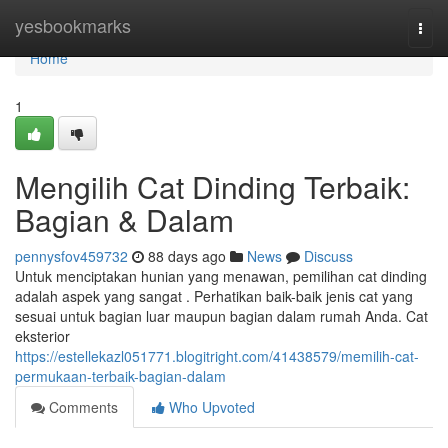
Home
yesbookmarks
Togg
navi
Home
1
Mengilih Cat Dinding Terbaik:
Bagian & Dalam
pennysfov459732
88 days ago
News
Discuss
Untuk menciptakan hunian yang menawan, pemilihan cat dinding
adalah aspek yang sangat . Perhatikan baik-baik jenis cat yang
sesuai untuk bagian luar maupun bagian dalam rumah Anda. Cat
eksterior
https://estellekazl051771.blogitright.com/41438579/memilih-cat-
permukaan-terbaik-bagian-dalam
Comments
Who Upvoted