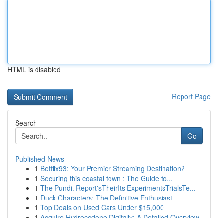
HTML is disabled
Report Page
Search
Go
Published News
1
Betflix93: Your Premier Streaming Destination?
1
Securing this coastal town : The Guide to...
1
The Pundit Report'sTheirIts ExperimentsTrialsTe...
1
Duck Characters: The Definitive Enthusiast...
1
Top Deals on Used Cars Under $15,000
1
Acquire Hydrocodone Digitally: A Detailed Overview