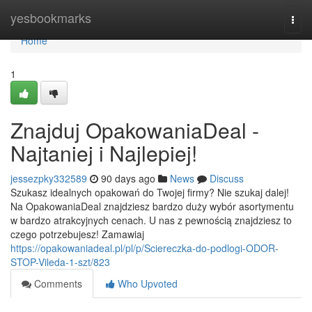
Home
yesbookmarks
Togg
navi
Home
1
Znajduj OpakowaniaDeal -
Najtaniej i Najlepiej!
jessezpky332589
90 days ago
News
Discuss
Szukasz idealnych opakowań do Twojej firmy? Nie szukaj dalej!
Na OpakowaniaDeal znajdziesz bardzo duży wybór asortymentu
w bardzo atrakcyjnych cenach. U nas z pewnością znajdziesz to
czego potrzebujesz! Zamawiaj
https://opakowaniadeal.pl/pl/p/Sciereczka-do-podlogi-ODOR-
STOP-Vileda-1-szt/823
Comments
Who Upvoted