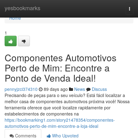
Home
yesbookmarks
Togg
navi
Home
1
Componentes Automotivos
Perto de Mim: Encontre a
Ponto de Venda Ideal!
pennyjzci374310
89 days ago
News
Discuss
Precisando de peças para o seu veículo? Está fácil localizar a
melhor casa de componentes automotivos próxima você! Nossa
ferramenta oferece que você localize rapidamente por
estabelecimentos de componentes na
https://bookmarking1.com/story21478354/componentes-
automotivos-perto-de-mim-encontre-a-loja-ideal
Comments
Who Upvoted