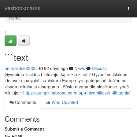
Home
yesbookmarks
Togg
navi
Home
1
```text
ammarlils643334
92 days ago
News
Discuss
Gyvenimo išlaidos Lietuvoje: ką reikia žinoti? Gyvenimo išlaidos
Lietuvoje, palyginti su Vakarų Europa, yra patogesnė, tačiau ne
visada reikalauja atsargumo . Būsto nuoma didmiesčiuose, ypač
Vilniuje ir
https://pumpkinabroad.com/top-universities-in-lithuania/
Comments
Who Upvoted
Comments
Submit a Comment
No HTML