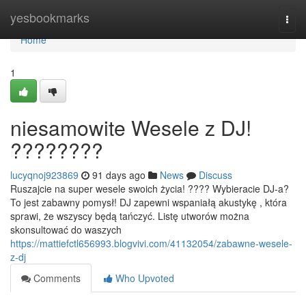
Home
yesbookmarks
Togg
navi
Home
1
niesamowite Wesele z DJ!
????????
lucyqnoj923869
91 days ago
News
Discuss
Ruszajcie na super wesele swoich życia! ???? Wybieracie DJ-a?
To jest zabawny pomysł! DJ zapewni wspaniałą akustykę , która
sprawi, że wszyscy będą tańczyć. Listę utworów można
skonsultować do waszych
https://mattiefctl656993.blogvivi.com/41132054/zabawne-wesele-
z-dj
Comments
Who Upvoted