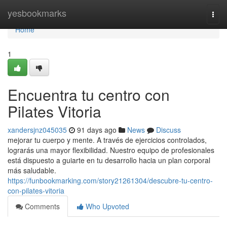
Home
yesbookmarks
Togg
navi
Home
1
Encuentra tu centro con
Pilates Vitoria
xandersjnz045035
91 days ago
News
Discuss
mejorar tu cuerpo y mente. A través de ejercicios controlados,
lograrás una mayor flexibilidad. Nuestro equipo de profesionales
está dispuesto a guiarte en tu desarrollo hacia un plan corporal
más saludable.
https://funbookmarking.com/story21261304/descubre-tu-centro-
con-pilates-vitoria
Comments
Who Upvoted